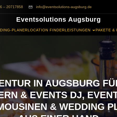
6 – 20717858
info@eventsolutions-augsburg.de
Eventsolutions Augsburg
DING-PLANER
LOCATION FINDER
LEISTUNGEN
PAKETE & 
ENTUR IN AUGSBURG FÜ
ERN & EVENTS DJ, EVEN
MOUSINEN & WEDDING P